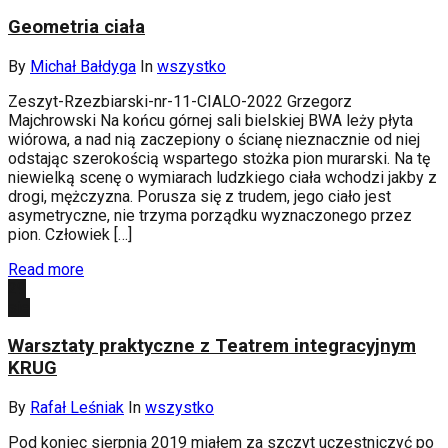
Geometria ciała
By
Michał Bałdyga
In
wszystko
Zeszyt-Rzezbiarski-nr-11-CIALO-2022 Grzegorz
Majchrowski Na końcu górnej sali bielskiej BWA leży płyta
wiórowa, a nad nią zaczepiony o ścianę nieznacznie od niej
odstając szerokością wspartego stożka pion murarski. Na tę
niewielką scenę o wymiarach ludzkiego ciała wchodzi jakby z
drogi, mężczyzna. Porusza się z trudem, jego ciało jest
asymetryczne, nie trzyma porządku wyznaczonego przez
pion. Człowiek […]
Read more
29
sie
Warsztaty praktyczne z Teatrem integracyjnym
KRUG
By
Rafał Leśniak
In
wszystko
Pod koniec sierpnia 2019 miałem za szczyt uczestniczyć po