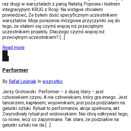
raz drugi w warsztatach z panią Natalią Popowa i teatrem
integracyjnym KRUG z Rosji. Na wstępie chciałem
powiedzieć, Że byłem dość specyficznym uczestnikiem
warsztatów. Moje porażenie mózgowe przyczyniło się do
tego, że stałem się czymś więcej niż przeciętnym
uczestnikiem projektu. Dlaczego czymś więcej niż
przeciętnym uczestnikiem? […]
Read more
24
sie
Performer
By
Rafał Leśniak
In
wszystko
Jerzy Grotowski Performer – z dużej litery – jest
człowiekiem czynu. A nie człowiekiem, który gra innego. Jest
tancerzem, kapłanem, wojow­nikiem; jest poza podziałami na
gatunki sztuki. Rytuał to perfor­mance, akcja spełniona, akt.
Zwyrodniały rytuał jest widowiskiem. Nie chcę odkrywać tego,
co nowe, lecz co zapomniane. Tak stare, że podziałów na
gatunki sztuki nie da […]