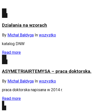
10
sty
Działania na wzorach
By
Michał Bałdyga
In
wszystko
katalog DNW
Read more
25
sie
ASYMETRIAIRTEMYSA – praca doktorska.
By
Michał Bałdyga
In
wszystko
praca doktorska napisana w 2014 r.
Read more
4
lut