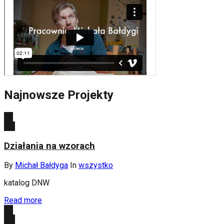
Najnowsze Projekty
10
sty
Działania na wzorach
By
Michał Bałdyga
In
wszystko
katalog DNW
Read more
25
sie