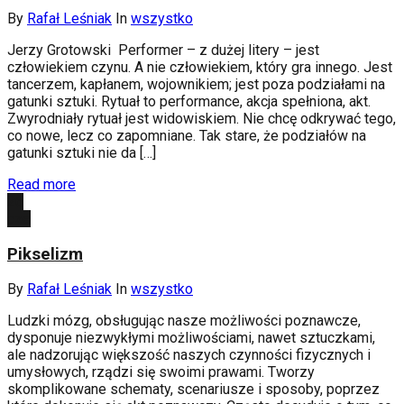
By
Rafał Leśniak
In
wszystko
Jerzy Grotowski Performer – z dużej litery – jest
człowiekiem czynu. A nie człowiekiem, który gra innego. Jest
tancerzem, kapłanem, wojow­nikiem; jest poza podziałami na
gatunki sztuki. Rytuał to perfor­mance, akcja spełniona, akt.
Zwyrodniały rytuał jest widowiskiem. Nie chcę odkrywać tego,
co nowe, lecz co zapomniane. Tak stare, że podziałów na
gatunki sztuki nie da […]
Read more
26
cze
Pikselizm
By
Rafał Leśniak
In
wszystko
Ludzki mózg, obsługując nasze możliwości poznawcze,
dysponuje niezwykłymi możliwościami, nawet sztuczkami,
ale nadzorując większość naszych czynności fizycznych i
umysłowych, rządzi się swoimi prawami. Tworzy
skomplikowane schematy, scenariusze i sposoby, poprzez