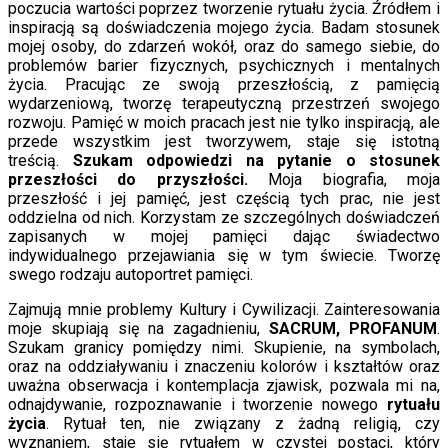
poczucia wartości poprzez tworzenie rytuału życia. Źródłem i
inspiracją są doświadczenia mojego życia. Badam stosunek
mojej osoby, do zdarzeń wokół, oraz do samego siebie, do
problemów barier fizycznych, psychicznych i mentalnych
życia. Pracując ze swoją przeszłością, z pamięcią
wydarzeniową, tworzę terapeutyczną przestrzeń swojego
rozwoju. Pamięć w moich pracach jest nie tylko inspiracją, ale
przede wszystkim jest tworzywem, staje się istotną
treścią.
Szukam odpowiedzi na pytanie o stosunek
przeszłości do przyszłości.
Moja biografia, moja
przeszłość i jej pamięć, jest częścią tych prac, nie jest
oddzielna od nich. Korzystam ze szczególnych doświadczeń
zapisanych w mojej pamięci dając świadectwo
indywidualnego przejawiania się w tym świecie. Tworzę
swego rodzaju autoportret pamięci.
Zajmują mnie problemy Kultury i Cywilizacji. Zainteresowania
moje skupiają się na zagadnieniu,
SACRUM, PROFANUM
.
Szukam granicy pomiędzy nimi. Skupienie, na symbolach,
oraz na oddziaływaniu i znaczeniu kolorów i kształtów oraz
uważna obserwacja i kontemplacja zjawisk, pozwala mi na,
odnajdywanie, rozpoznawanie i tworzenie nowego
rytuału
życia
. Rytuał ten, nie związany z żadną religią, czy
wyznaniem, staje się rytuałem w czystej postaci, który