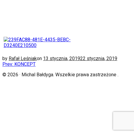
by
Rafał Leśniak
on
13 stycznia, 2019
22 stycznia, 2019
Nawigacja
Prev: KONCEPT
wpisu
© 2026 · Michal Bałdyga. Wszelkie prawa zastrzeżone .