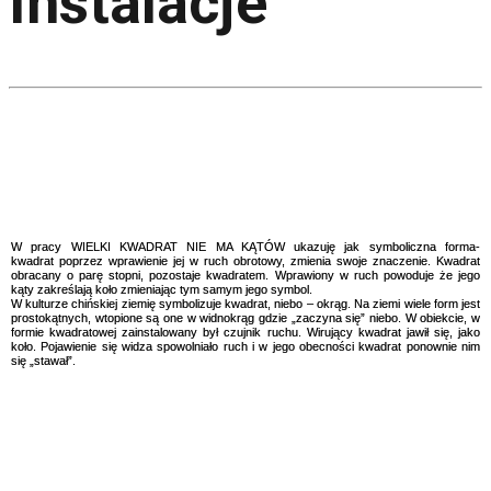
Instalacje
W pracy WIELKI KWADRAT NIE MA KĄTÓW ukazuję jak symboliczna forma-
kwadrat
poprzez wprawienie jej w ruch obrotowy,
zmienia swoje znaczenie. Kwadrat
obracany o parę stopni, pozostaje kwadratem. Wprawiony w ruch powoduje że jego
kąty zakreślają koło zmieniając tym samym jego symbol.
W kulturze chińskiej ziemię symbolizuje kwadrat, niebo – okrąg. Na ziemi wiele form jest
prostokątnych, wtopione są one w widnokrąg gdzie „zaczyna się” niebo. W obiekcie, w
formie kwadratowej zainstalowany był czujnik ruchu. Wirujący kwadrat jawił się, jako
koło. Pojawienie się widza spowolniało ruch i w jego obecności kwadrat ponownie nim
się „stawał”.